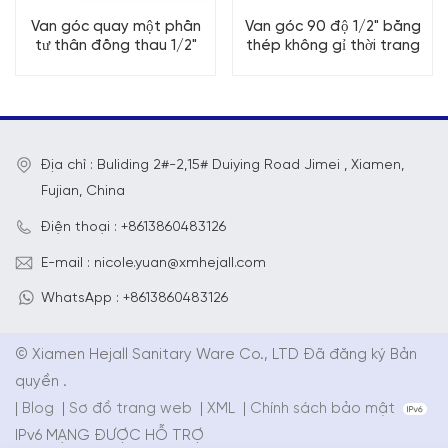
Van góc quay một phần
Van góc 90 độ 1/2" bằng
tư thân đồng thau 1/2"
thép không gỉ thời trang
Địa chỉ : Buliding 2#-2,15# Duiying Road Jimei , Xiamen,
Fujian, China
Điện thoại : +8613860483126
E-mail : nicole.yuan@xmhejall.com
WhatsApp : +8613860483126
© Xiamen Hejall Sanitary Ware Co., LTD Đã đăng ký Bản
quyền .
|
Blog
|
Sơ đồ trang web
|
XML
|
Chính sách bảo mật
IPv6 MẠNG ĐƯỢC HỖ TRỢ