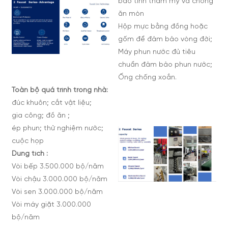
bảo tính thẩm mỹ và chống
ăn mòn
Hộp mực bằng đồng hoặc
gốm để đảm bảo vòng đời;
Máy phun nước đủ tiêu
chuẩn đảm bảo phun nước;
Ống chống xoắn.
Toàn bộ quá trình trong nhà:
đúc khuôn; cắt vật liệu;
gia công; đồ ăn ;
ép phun; thử nghiệm nước;
cuộc họp
Dung tích :
Vòi bếp 3.500.000 bộ/năm
Vòi chậu 3.000.000 bộ/năm
Vòi sen 3.000.000 bộ/năm
Vòi máy giặt 3.000.000
bộ/năm