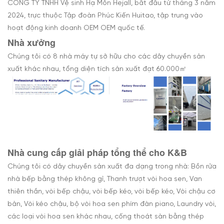
CÔNG TY TNHH Vệ sinh Hạ Môn Hejall, bắt đầu từ tháng 3 năm
2024, trực thuộc Tập đoàn Phúc Kiến Huitao, tập trung vào
hoạt động kinh doanh OEM OEM quốc tế.
Nhà xưởng
Chúng tôi có 8 nhà máy tự sở hữu cho các dây chuyền sản
xuất khác nhau, tổng diện tích sản xuất đạt 60.000㎡
Nhà cung cấp giải pháp tổng thể cho K&B
Chúng tôi có dây chuyền sản xuất đa dạng trong nhà: Bồn rửa
nhà bếp bằng thép không gỉ, Thanh trượt vòi hoa sen, Van
thiên thần, vòi bếp chậu, vòi bếp kéo, vòi bếp kéo, Vòi chậu cơ
bản, Vòi kéo chậu, bộ vòi hoa sen phím đàn piano, Laundry vòi,
các loại vòi hoa sen khác nhau, cống thoát sàn bằng thép