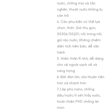
nước, chống mùi và tắc
nghẽn, thoát nước không bị
cản trở
4. Các phụ kiện có thể lựa
chọn, thớt, Giỏ thu gọn,
SS304/SS201, nồi trong nồi,
giỏ ráo nước, Không chiếm
diện tích trên bàn, dễ vận
hành
5. thiên thần R nhỏ, dễ dàng
cho vẻ ngoài sạch sẽ và
sang trọng
6. Bát đơn lớn, rửa thuận tiện
hơn và nhanh hơn
7. Lớp phủ nano, chống
dầu/nước/rỉ sét/trầy xước,
hoàn thiện PVD chống ăn
mòn