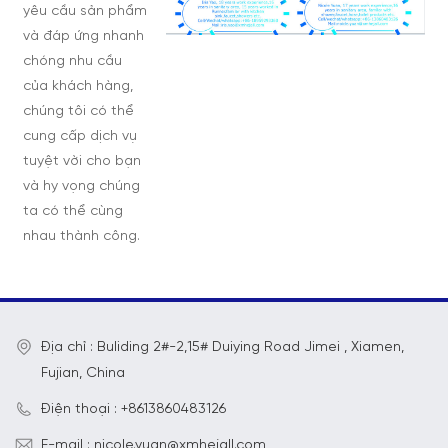
yêu cầu sản phẩm
và đáp ứng nhanh
chóng nhu cầu
của khách hàng,
chúng tôi có thể
cung cấp dịch vụ
tuyệt vời cho bạn
và hy vọng chúng
ta có thể cùng
nhau thành công.
Địa chỉ : Buliding 2#-2,15# Duiying Road Jimei , Xiamen,
Fujian, China
Điện thoại : +8613860483126
E-mail : nicole.yuan@xmhejall.com