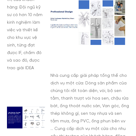
hàng: Đội ngũ kỹ
sư có hơn 10 năm
kinh nghiệm làm
việc và thiết kế
cho khu vực vệ
sinh, từng đạt
được IF, chấm đỏ
và sao đỏ, được
trao giải IDEA
Nhà cung cấp giải pháp tổng thể cho
dịch vụ một cửa: Dòng sản phẩm của
chúng tôi rất toàn diện, vòi, bộ sen
tắm, thanh trượt vòi hoa sen, chậu rửa
bát, ống thoát nước sàn, Van góc, ống
thép không gỉ, sen tay nhựa và sen
tắm mưa, ống PVC, ống phun bên v.v
... Cung cấp dịch vụ một cửa cho nhu