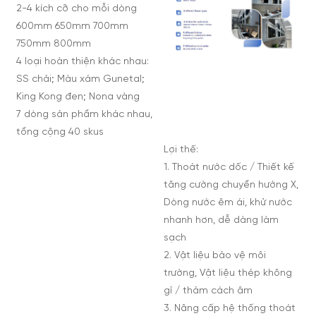
2-4 kích cỡ cho mỗi dòng
600mm 650mm 700mm
750mm 800mm
4 loại hoàn thiện khác nhau:
SS chải; Màu xám Gunetal;
King Kong đen; Nona vàng
7 dòng sản phẩm khác nhau,
tổng cộng 40 skus
Lợi thế:
1. Thoát nước dốc / Thiết kế
tăng cường chuyển hướng X,
Dòng nước êm ái, khử nước
nhanh hơn, dễ dàng làm
sạch
2. Vật liệu bảo vệ môi
trường, Vật liệu thép không
gỉ / thảm cách âm
3. Nâng cấp hệ thống thoát